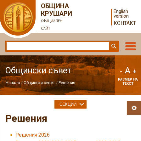
ОБЩИНА
English
КРУШАРИ
version
ОФИЦИАЛЕН
КОНТАКТ
САЙТ
A
Общински съвет
-
+
РАЗМЕР НА
Начало
Общински съвет
Решения
ТЕКСТ
СЕКЦИИ
Решения
Решения 2026