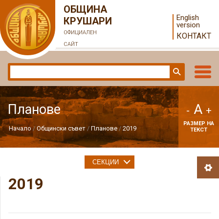
ОБЩИНА
English
КРУШАРИ
version
ОФИЦИАЛЕН
КОНТАКТ
САЙТ
A
Планове
-
+
РАЗМЕР НА
Начало
Общински съвет
Планове
2019
ТЕКСТ
СЕКЦИИ
2019