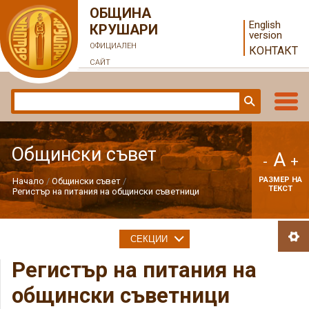
ОБЩИНА
English
КРУШАРИ
version
ОФИЦИАЛЕН
КОНТАКТ
САЙТ
Общински съвет
A
-
+
РАЗМЕР НА
Начало
Общински съвет
ТЕКСТ
Регистър на питания на общински съветници
СЕКЦИИ
Регистър на питания на
общински съветници