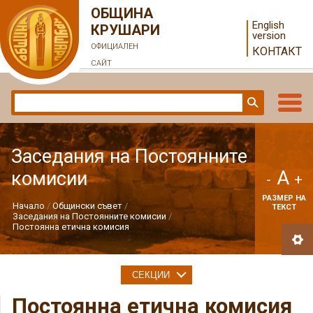
ОБЩИНА
English
КРУШАРИ
version
ОФИЦИАЛЕН
КОНТАКТ
САЙТ
Заседания на Постоянните
A
комисии
-
+
РАЗМЕР НА
Начало
Общински съвет
ТЕКСТ
Заседания на Постоянните комисии
Постоянна етична комисия
СЕКЦИИ
Постоянна етична комисия