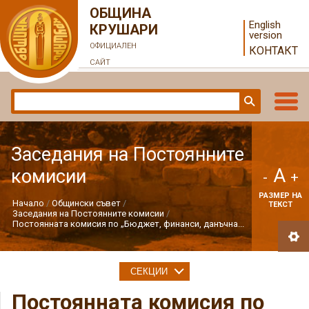
ОБЩИНА
English
КРУШАРИ
version
ОФИЦИАЛЕН
КОНТАКТ
САЙТ
Заседания на Постоянните
A
комисии
-
+
РАЗМЕР НА
Начало
Общински съвет
ТЕКСТ
Заседания на Постоянните комисии
Постоянната комисия по „Бюджет, финанси, данъчна...
СЕКЦИИ
Постоянната комисия по