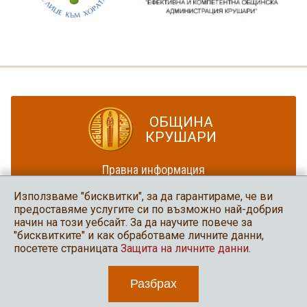
ОБЩИНА
КРУШАРИ
Правна информация
Политика за достъпност
Използваме "бисквитки", за да гарантираме, че ви
Карта на сайта
предоставяме услугите си по възможно най-добрия
начин на този уебсайт. За да научите повече за
Община Крушари
"бисквитките" и как обработваме личните данни,
в социалните мрежи
посетете страницата
Защита на личните данни
.
Разбрах
2026 Община Крушари
Уеб дизайн и програмиране: Нео медия