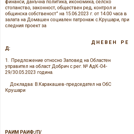
финанси, данъчна политика, икономика, селско
стопанство, законност, обществен ред, контрол и
общинска собственост” на 15.06.2023 г. от 14.00 часа в
залата на Домашен социален патронаж с.Крушари, при
следния проект за
Д Н Е В Е Н Р Е
Д:
1. Предложение относно Заповед на Областен
управител на област Добрич с рег. № АдК-04-
29/30.05.2023 година.
Докладва: В.Каракашев-председател на ОбС
Крушари
РАИМ РАИФ:/П/