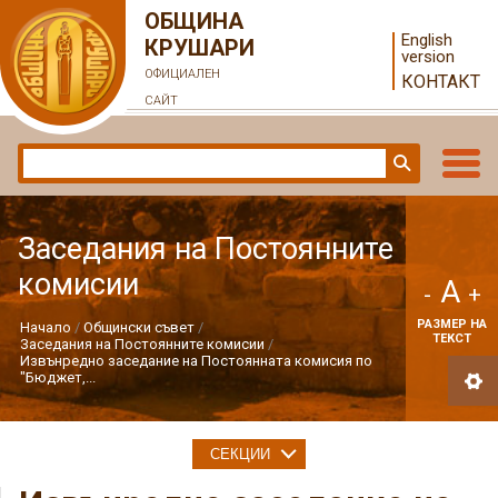
ОБЩИНА
English
КРУШАРИ
version
ОФИЦИАЛЕН
КОНТАКТ
САЙТ
Заседания на Постоянните
комисии
A
-
+
РАЗМЕР НА
Начало
Общински съвет
ТЕКСТ
Заседания на Постоянните комисии
Извънредно заседание на Постоянната комисия по
"Бюджет,...
СЕКЦИИ