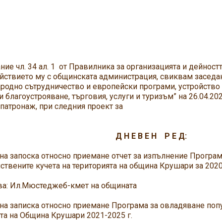
ние чл. 34 ал. 1 от Правилника за организацията и дейнос
ствието му с общинската администрация, свиквам заседан
одно сътрудничество и европейски програми, устройство н
и благоустрояване, търговия, услуги и туризъм” на 26.04.20
патронаж, при следния проект за
Н Е В Е Н Р Е Д:
на запоска относно приемане отчет за изпълнение Програм
ствените кучета на територията на община Крушари за 2020
: Ил.Мюстеджеб-кмет на общината
на записка относно приемане Програма за овладяване попу
та на Община Крушари 2021-2025 г.