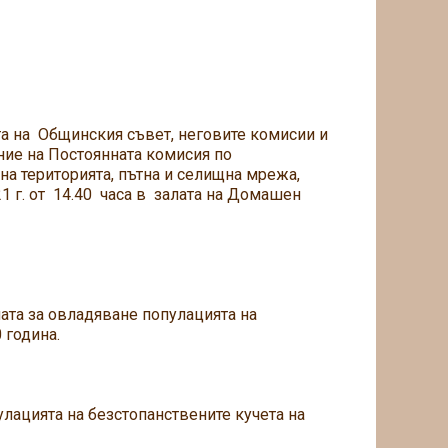
тта на Общинския съвет, неговите комисии и
ие на Постоянната комисия по
а територията, пътна и селищна мрежа,
21 г. от 14.40 часа в залата на Домашен
ата за овладяване популацията на
 година.
лацията на безстопанствените кучета на