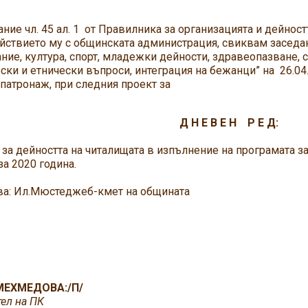
ние чл. 45 ал. 1 от Правилника за организацията и дейнос
ствието му с общинската администрация, свиквам заседан
ние, култура, спорт, младежки дейности, здравеопазване, 
ки и етнически въпроси, интеграция на бежанци” на 26.04.
патронаж, при следния проект за
Н Е В Е Н Р Е Д:
 за дейността на читалищата в изпълнение на програмата з
а 2020 година.
: Ил.Мюстеджеб-кмет на общината
МЕХМЕДОВА:/П/
ел на ПК