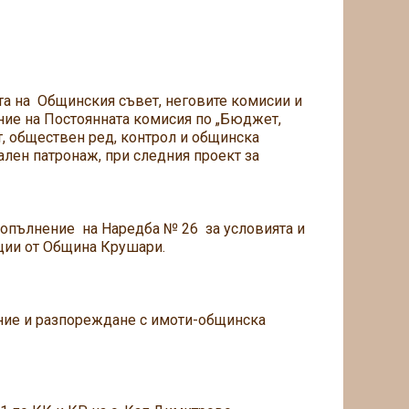
тта на Общинския съвет, неговите комисии и
ние на Постоянната комисия по „Бюджет,
т, обществен ред, контрол и общинска
иален патронаж, при следния проект за
допълнение на Наредба № 26 за условията и
нции от Община Крушари.
ение и разпореждане с имоти-общинска