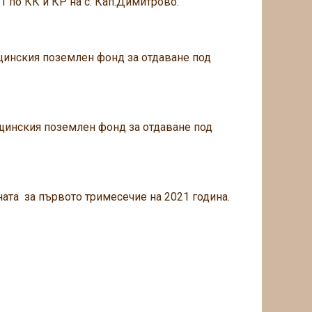
 по КК и КР на с. Кап.Димитрово.
щинския поземлен фонд за отдаване под
щинския поземлен фонд за отдаване под
ната за първото тримесечие на 2021 година.