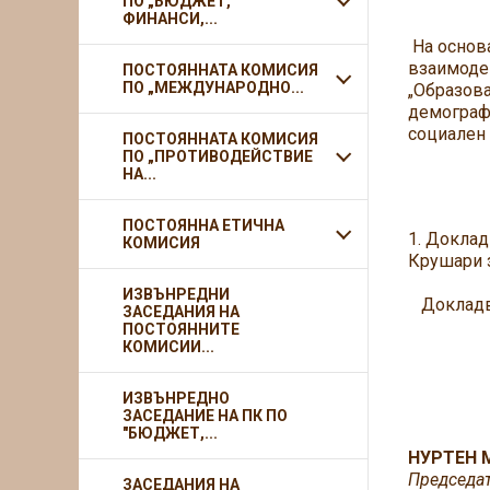
ПО „БЮДЖЕТ,
ФИНАНСИ,...
На основа
взаимодей
ПОСТОЯННАТА КОМИСИЯ
ПО „МЕЖДУНАРОДНО...
„Образова
демографс
социален 
ПОСТОЯННАТА КОМИСИЯ
ПО „ПРОТИВОДЕЙСТВИЕ
НА...
Д 
ПОСТОЯННА ЕТИЧНА
1. Доклад
КОМИСИЯ
Крушари з
ИЗВЪНРЕДНИ
Докладва
ЗАСЕДАНИЯ НА
ПОСТОЯННИТЕ
КОМИСИИ...
ИЗВЪНРЕДНО
ЗАСЕДАНИЕ НА ПК ПО
"БЮДЖЕТ,...
НУРТЕН 
Председат
ЗАСЕДАНИЯ НА