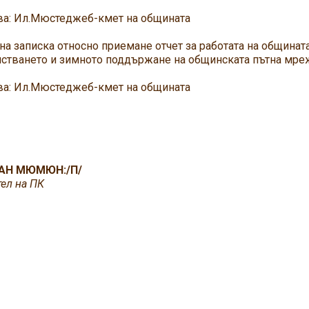
: Ил.Мюстеджеб-кмет на общината
на записка относно приемане отчет за работата на общинат
стването и зимното поддържане на общинската пътна мрежа
: Ил.Мюстеджеб-кмет на общината
АН МЮМЮН:/П/
ел на ПК