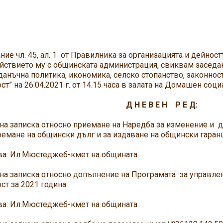
ние чл. 45, ал. 1 от Правилника за организацията и дейнос
ствието му с общинската администрация, свиквам заседа
данъчна политика, икономика, селско стопанство, законнос
ст” на 26.04.2021 г. от 14.15 часа в залата на Домашен соц
Н Е В Е Н Р Е Д:
на записка относно приемане на Наредба за изменение и 
оемане на общински дълг и за издаване на общински гара
: Ил.Мюстеджеб-кмет на общината
на записка относно допълнение на Програмата за управл
ст за 2021 година.
: Ил.Мюстеджеб-кмет на общината