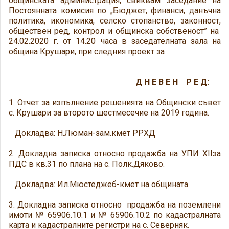
общинската администрация, свиквам заседание на
Постоянната комисия по „Бюджет, финанси, данъчна
политика, икономика, селско стопанство, законност,
обществен ред, контрол и общинска собственост” на
24.02.2020 г. от 14.20 часа в заседателната зала на
община Крушари, при следния проект за
Д Н Е В Е Н Р Е Д:
1. Отчет за изпълнение решенията на Общински съвет
с. Крушари за второто шестмесечие на 2019 година.
Докладва: Н.Люман-зам.кмет РРХД
2. Докладна записка относно продажба на УПИ XIIза
ПДС в кв.31 по плана на с. Полк.Дяково.
Докладва: Ил.Мюстеджеб-кмет на общината
3. Докладна записка относно продажба на поземлени
имоти № 65906.10.1 и № 65906.10.2 по кадастралната
карта и кадастралните регистри на с. Северняк.