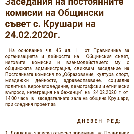
Заседания на постоянните
комисии на Общински
съвет с. Крушари на
24.02.2020г.
На основание чл. 45 ал. 1 от Правилника за
организацията и дейността на Общинския съвет,
неговите комисии и взаимодействието му с
общинската администрация, свиквам заседание на
Постоянната комисия по „Образование, култура, спорт,
младежки дейности, здравеопазване, социална
политика, вероизповедания, демографски и етнически
въпроси, интеграция на бежанци” на 24.02.2020 г. от
14.00 часа в заседателната зала на община Крушари,
при следния проект за
Д Н Е В Е Н Р Е Д:
1. Докладна записка относно приемане на Правилник