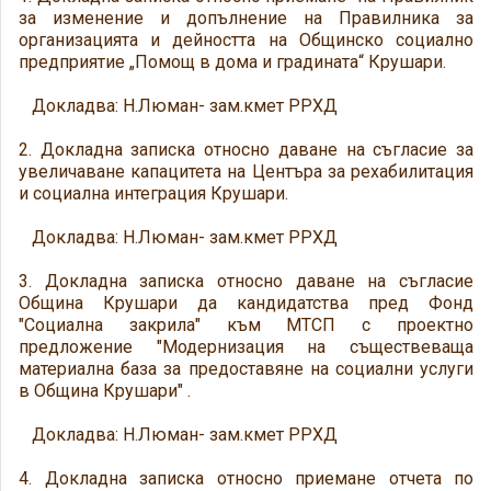
за изменение и допълнение на Правилника за
организацията и дейността на Общинско социално
предприятие „Помощ в дома и градината“ Крушари.
Докладва: Н.Люман- зам.кмет РРХД
2. Докладна записка относно даване на съгласие за
увеличаване капацитета на Центъра за рехабилитация
и социална интеграция Крушари.
Докладва: Н.Люман- зам.кмет РРХД
3. Докладна записка относно даване на съгласие
Община Крушари да кандидатства пред Фонд
"Социална закрила" към МТСП с проектно
предложение "Модернизация на съществеваща
материална база за предоставяне на социални услуги
в Община Крушари" .
Докладва: Н.Люман- зам.кмет РРХД
4. Докладна записка относно приемане отчета по