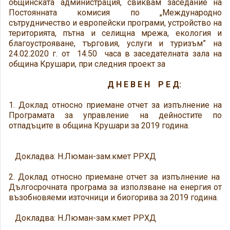
общинската администрация, свиквам заседание на
Постоянната комисия по „Международно
сътрудничество и европейски програми, устройство на
територията, пътна и селищна мрежа, екология и
благоустрояване, търговия, услуги и туризъм” на
24.02.2020 г. от 14.50 часа в заседателната зала на
община Крушари, при следния проект за
Д Н Е В Е Н Р Е Д:
1. Доклад относно приемане отчет за изпълнение на
Програмата за управление на дейностите по
отпадъците в община Крушари за 2019 година.
Докладва: Н.Люман-зам.кмет РРХД
2. Доклад относно приемане отчет за изпълнение на
Дългосрочната програма за използване на енергия от
възобновяеми източници и биогорива за 2019 година.
Докладва: Н.Люман-зам.кмет РРХД