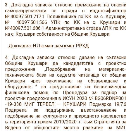
3. Докладна записка относно премахване на опасни
саморазрушаващи се сгради с индентификатор
№40097.501.717.1 Поликлиника по КК на с. Крушари,
№ 40097.501.566 УПК по КК на с. Крушари и
№40097.501.686.1 Административна сграда АПК по КК
на с. Крушари собственост на Община Крушари.
Докладва: Н.Люман-зам.кмет РРХД
4. Докладна записка относно даване на съгласие
Община Крушари да кандидатства с проектно
предложение „Подобряване на материално-
техническата база на седемте читалища от община
Крушари чрез закупуване на обзавеждане и
оборудване “ за предоставяне на безвъзмездна
финансова помощ по Процедура за подбор на
проектни предложения в ИСУН 2020 № BG06RDNP001
-19-338 МИГ ТЕРВЕЛ – КРУШАРИ Подмярка 19.7.6
Подкрепа за поддържане, възстановяване и
подобряване на културното и природното наследство
в територията прием 2019/2020 г. към Стратегията за
Водено от общностите местно развитие на МИГ