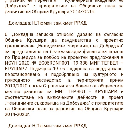
„Празник на гърнетата – Кулинарната академия на
Добруджа“ с приоритетите на Общински план за
развитие на Община Крушари 2014-2020г.
Докладва: Н.Люман-зам.кмет РРХД
6. Докладна записка относно даване на съгласие
Община Крушари да кандидатства с проектно
предложение „Невидимите съкровища на Добруджа“
за предоставяне на безвъзмездна финансова помощ
по Процедура за подбор на проектни предложения в
ИСУН 2020 № BG06RDNP001 -19-338 МИГ ТЕРВЕЛ –
КРУШАРИ Подмярка 19.7.6 Подкрепа за поддържане,
възстановяване и подобряване на културното и
природното наследство в територията прием
2019/2020 г. към Стратегията за Водено от общностите
местно развитие на МИГ ТЕРВЕЛ – КРУШАРИ и
съответствие на включените дейности в проект
„Невидимите съкровища на Добруджа“ с приоритетите
на Общински план за развитие на Община Крушари
2014-2020г.
Докладва: Н.Люман-зам.кмет РРХД