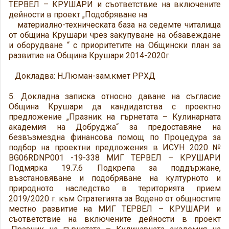
ТЕРВЕЛ – КРУШАРИ и съответствие на включените
дейности в проект „Подобряване на
материално-техническата база на седемте читалища
от община Крушари чрез закупуване на обзавеждане
и оборудване “ с приоритетите на Общински план за
развитие на Община Крушари 2014-2020г.
Докладва: Н.Люман-зам.кмет РРХД
5. Докладна записка относно даване на съгласие
Община Крушари да кандидатства с проектно
предложение „Празник на гърнетата – Кулинарната
академия на Добруджа“ за предоставяне на
безвъзмездна финансова помощ по Процедура за
подбор на проектни предложения в ИСУН 2020 №
BG06RDNP001 -19-338 МИГ ТЕРВЕЛ – КРУШАРИ
Подмярка 19.7.6 Подкрепа за поддържане,
възстановяване и подобряване на културното и
природното наследство в територията прием
2019/2020 г. към Стратегията за Водено от общностите
местно развитие на МИГ ТЕРВЕЛ – КРУШАРИ и
съответствие на включените дейности в проект