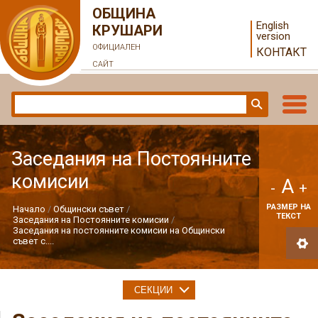
ОБЩИНА
English
КРУШАРИ
version
ОФИЦИАЛЕН
КОНТАКТ
САЙТ
Заседания на Постоянните
комисии
A
-
+
РАЗМЕР НА
Начало
Общински съвет
ТЕКСТ
Заседания на Постоянните комисии
Заседания на постоянните комисии на Общински
съвет с....
СЕКЦИИ