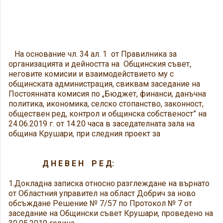
На основание чл. 34 ал. 1 от Правилника за
организацията и дейността на Общинския съвет,
неговите комисии и взаимодействието му с
общинската администрация, свиквам заседание на
Постоянната комисия по „Бюджет, финанси, данъчна
политика, икономика, селско стопанство, законност,
обществен ред, контрол и общинска собственост” на
24.06.2019 г. от 14.20 часа в заседателната зала на
община Крушари, при следния проект за
Д Н Е В Е Н Р Е Д:
1.Докладна записка относно разглеждане на върнато
от Областния управител на област Добрич за ново
обсъждане Решение № 7/57 по Протокол № 7 от
заседание на Общински съвет Крушари, проведено на