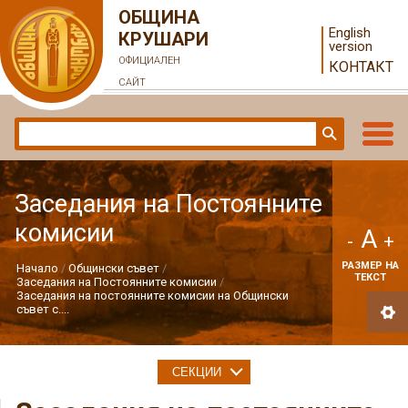
ОБЩИНА
English
КРУШАРИ
version
ОФИЦИАЛЕН
КОНТАКТ
САЙТ
Заседания на Постоянните
комисии
A
-
+
РАЗМЕР НА
Начало
Общински съвет
ТЕКСТ
Заседания на Постоянните комисии
Заседания на постоянните комисии на Общински
съвет с....
СЕКЦИИ