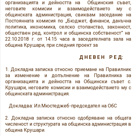
организацията и дейността на Общинския съвет,
неговите комисии и взаимодействието му с
общинската администрация, свиквам заседание на
Постоянната комисия по „Бюджет, финанси, данъчна
политика, икономика, селско стопанство, законност,
обществен ред, контрол и общинска собственост” на
22.10.2018 г. от 14.15 часа в заседателната зала на
община Крушари, при следния проект за
Д Н Е В Е Н Р Е Д:
1. Докладна записка относно приемане на Правилник
за изменение и допълнение на Правилника за
организацията и дейността на Общински съвет с.
Крушари, неговите комисии и взаимодействието му с
общинската администрация.
Докладва: Ил.Мюстеджеб-председател на ОбС
2. Докладна записка относно одобряване на общата
численост и структурата на общинска администрация в
община Крушари.