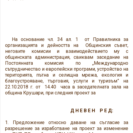
На основание чл. 34 ал. 1 от Правилника за
организацията и дейността на Общинския съвет,
неговите комисии и взаимодействието му с
общинската администрация, свиквам заседание на
Постоянната комисия по „Международно
сътрудничество и европейски програми, устройство на
територията, пътна и селищна мрежа, екология и
благоустрояване, търговия, услуги и туризъм” на
22.10.2018 г. от 14.40 часа в заседателната зала на
община Крушари, при следния проект за
Д Н Е В Е Н Р Е Д:
1. Предложение относно даване на съгласие за
разрешение за изработване на проект за изменение