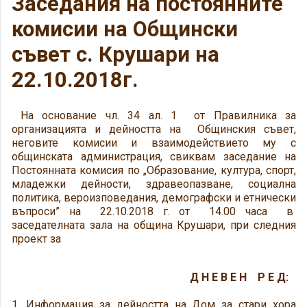
Заседания на постоянните
комисии на Общински
съвет с. Крушари на
22.10.2018г.
На основание чл. 34 ал. 1 от Правилника за
организацията и дейността на Общинския съвет,
неговите комисии и взаимодействието му с
общинската администрация, свиквам заседание на
Постоянната комисия по „Образование, култура, спорт,
младежки дейности, здравеопазване, социална
политика, вероизповедания, демографски и етнически
въпроси” на 22.10.2018 г. от 14.00 часа в
заседателната зала на община Крушари, при следния
проект за
Д Н Е В Е Н Р Е Д:
1. Информация за дейността на Дом за стари хора