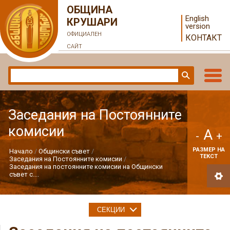
ОБЩИНА
English
КРУШАРИ
version
ОФИЦИАЛЕН
КОНТАКТ
САЙТ
Заседания на Постоянните
комисии
A
-
+
РАЗМЕР НА
Начало
Общински съвет
ТЕКСТ
Заседания на Постоянните комисии
Заседания на постоянните комисии на Общински
съвет с....
СЕКЦИИ