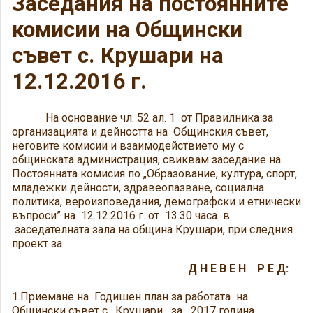
Заседания на постоянните
комисии на Общински
съвет с. Крушари на
12.12.2016 г.
На основание чл. 52 ал. 1 от Правилника за
организацията и дейността на Общинския съвет,
неговите комисии и взаимодействието му с
общинската администрация, свиквам заседание на
Постоянната комисия по „Образование, култура, спорт,
младежки дейности, здравеопазване, социална
политика, вероизповедания, демографски и етнически
въпроси” на 12.12.2016 г. от 13.30 часа в
заседателната зала на община Крушари, при следния
проект за
Д Н Е В Е Н Р Е Д:
1.Приемане на Годишен план за работата на
Общински съвет с. Крушари за 2017 година.