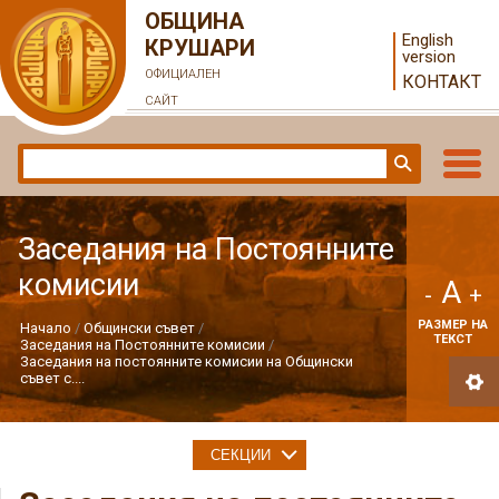
ОБЩИНА
English
КРУШАРИ
version
ОФИЦИАЛЕН
КОНТАКТ
САЙТ
Заседания на Постоянните
комисии
A
-
+
РАЗМЕР НА
Начало
Общински съвет
ТЕКСТ
Заседания на Постоянните комисии
Заседания на постоянните комисии на Общински
съвет с....
СЕКЦИИ