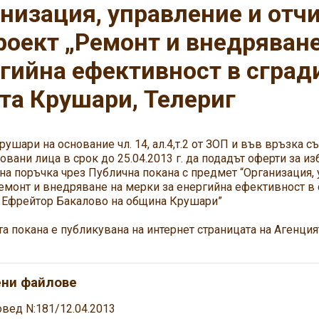
низация, управление и отч
роект „Ремонт и внедряване
гийна ефективност в сград
та Крушари, Телериг
ушари на основание чл. 14, ал.4,т.2 от ЗОП и във връзка с
овани лица в срок до 25.04.2013 г. да подадът оферти за из
а поръчка чрез Публична покана с предмет “Организация, 
емонт и внедряване на мерки за енергийна ефективност в 
и Ефрейтор Бакалово на община Крушари”
а покана е публикувана на интернет страницата на Агенци
ени файлове
овед N:181/12.04.2013