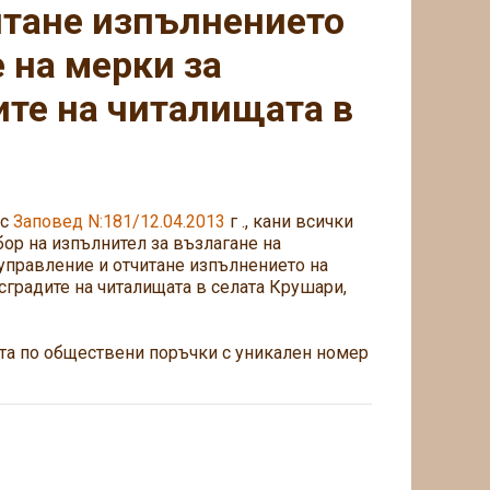
итане изпълнението
 на мерки за
ите на читалищата в
ъс
Заповед N:181/12.04.2013
г ., кани всички
бор на изпълнител за възлагане на
управление и отчитане изпълнението на
сградите на читалищата в селата Крушари,
ята по обществени поръчки с уникален номер