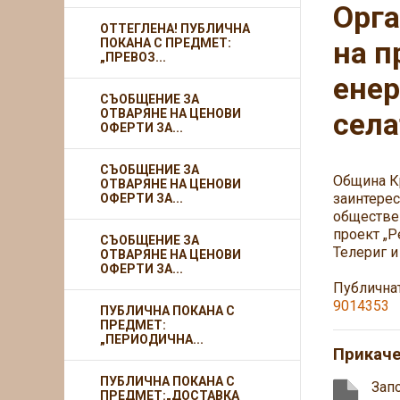
Орга
ОТТЕГЛЕНА! ПУБЛИЧНА
на п
ПОКАНА С ПРЕДМЕТ:
„ПРЕВОЗ...
енер
СЪОБЩЕНИЕ ЗА
ОТВАРЯНЕ НА ЦЕНОВИ
села
ОФЕРТИ ЗА...
СЪОБЩЕНИЕ ЗА
Община Кр
ОТВАРЯНЕ НА ЦЕНОВИ
заинтерес
ОФЕРТИ ЗА...
обществен
проект „Р
СЪОБЩЕНИЕ ЗА
Телериг 
ОТВАРЯНЕ НА ЦЕНОВИ
ОФЕРТИ ЗА...
Публичнат
9014353
ПУБЛИЧНА ПОКАНА С
ПРЕДМЕТ:
„ПЕРИОДИЧНА...
Прикач
ПУБЛИЧНА ПОКАНА С
Зап
ПРЕДМЕТ:„ДОСТАВКА