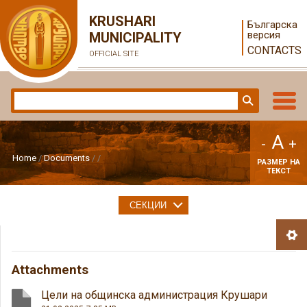
KRUSHARI
Българска
версия
MUNICIPALITY
CONTACTS
OFFICIAL SITE
A
-
+
Home
Documents
РАЗМЕР НА
ТЕКСТ
СЕКЦИИ
Attachments
Цели на общинска администрация Крушари