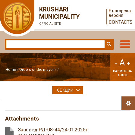
KRUSHARI
Българска
версия
MUNICIPALITY
CONTACTS
OFFICIAL SITE
A
-
+
Home
Orders of the mayor
РАЗМЕР НА
ТЕКСТ
СЕКЦИИ
Attachments
Заповед РД-08-44/24.01.2025г.