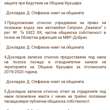
защита при бедствия на Община Крушари.
Докладва: Д. Стефанов-кмет на общината
3.Предложение относно учредяване на право на
ползване върху лек автомобил Ситроен „Евазион“ с
рег. № Тх 0422 ХК, частна общинска собственост в
полза на Областна дирекция на МВР-Добрич.
Докладва: Д. Стефанов-кмет на общината
4.Докладна записка относно предоставяне под наем
на полски пътища и отводнителни канали на
територията на Община Крушари за стопанската
2019/2020 година.
Докладва: Д. Стефанов-кмет на общината
5.Докладна записка относно отчет за отдадените под
наем поземлени имоти с начин на трайно ползване
пасища,мери-публична общинска собственост .