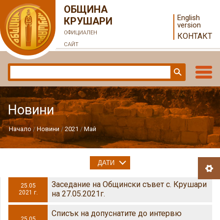
ОБЩИНА
English
КРУШАРИ
version
ОФИЦИАЛЕН
КОНТАКТ
САЙТ
Новини
Начало
Новини
2021
Май
ДАТИ
Заседание на Общински съвет с. Крушари
25.05
2021 г.
на 27.05.2021г.
Списък на допуснатите до интервю
25.05