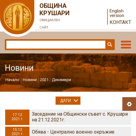
ОБЩИНА
English
КРУШАРИ
version
ОФИЦИАЛЕН
КОНТАКТ
САЙТ
Новини
Начало
Новини
2021
Декември
ДАТИ
Заседание на Общински съвет с. Крушари
17.12
2021 г.
на 21.12.2021г.
15.12
Обява - Централно военно окръжие
2021 г.