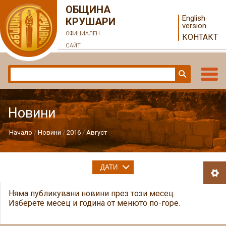
ОБЩИНА
English
КРУШАРИ
version
ОФИЦИАЛЕН
КОНТАКТ
САЙТ
Новини
Начало
Новини
2016
Август
ДАТИ
Няма публикувани новини през този месец.
Изберете месец и година от менюто по-горе.