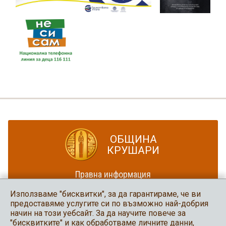
ОБЩИНА
КРУШАРИ
Правна информация
Политика за достъпност
Използваме "бисквитки", за да гарантираме, че ви
Карта на сайта
предоставяме услугите си по възможно най-добрия
начин на този уебсайт. За да научите повече за
Община Крушари
"бисквитките" и как обработваме личните данни,
в социалните мрежи