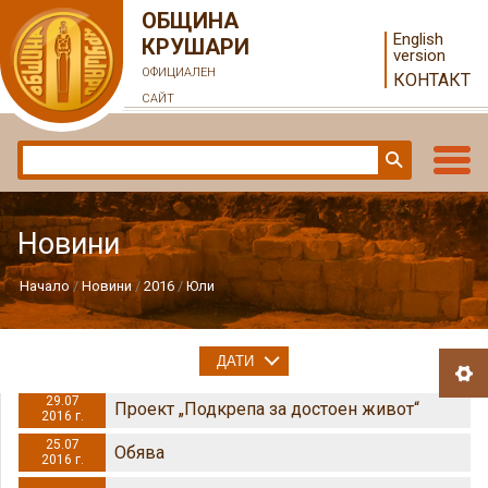
ОБЩИНА
English
КРУШАРИ
version
ОФИЦИАЛЕН
КОНТАКТ
САЙТ
Новини
Начало
Новини
2016
Юли
ДАТИ
29.07
Проект „Подкрепа за достоен живот“
2016 г.
25.07
Обява
2016 г.