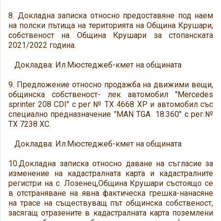
8. Докладна записка относно предоставяне под наем
на полски пътища на територията на Община Крушари,
собственост на Община Крушари за стопанската
2021/2022 година.
Докладва: Ил.Мюстеджеб-кмет на общината
9. Предложение относно продажба на движими вещи,
общинска собственост- лек автомобил "Mercedes
sprinter 208 CDI" с рег.№ ТХ 4668 ХР и автомобил със
специално предназначение "MAN TGA 18.360" с рег.№
ТХ 7238 ХС.
Докладва: Ил.Мюстеджеб-кмет на общината
10.Докладна записка относно даване на съгласие за
изменение на кадастралната карта и кадастралните
регистри на с. Лозенец,Община Крушари състоящо се
в отстраняване на явна фактическа грешка-нанасяне
на трасе на съществуващ път общинска собственост,
засягащ отразените в кадастралната карта поземлени