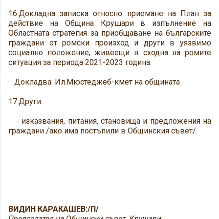
16.Докладна записка относно приемане на План за
действие на Община Крушари в изпълнение на
Областната стратегия за приобщаване на българските
граждани от ромски произход и други в уязвимо
социално положение, живеещи в сходна на ромите
ситуация за периода 2021-2023 година.
Докладва: Ил.Мюстеджеб-кмет на общината
17.Други.
- изказвания, питания, становища и предложения на
граждани /ако има постъпили в Общинския съвет/.
ВИДИН КАРАКАШЕВ:/П/
Председател на Общински съвет Крушари