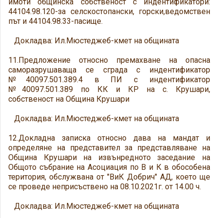
имоти общинска собственост с индентификатори:
44104.98.120-за селскостопански, горски,ведомствен
път и 44104.98.33-пасище.
Докладва: Ил.Мюстеджеб-кмет на общината
11.Предложение относно премахване на опасна
саморазрушаваща се сграда с индентификатор
№40097.501.389.4 в ПИ с индентификатор
№40097.501.389 по КК и КР на с. Крушари,
собственост на Община Крушари
Докладва: Ил.Мюстеджеб-кмет на общината
12.Докладна записка относно дава на мандат и
определяне на представител за представляване на
Община Крушари на извънредното заседание на
Общото събрание на Асоциация по В и К в обособена
територия, обслужвана от "ВиК Добрич" АД, което ще
се проведе неприсъствено на 08.10.2021г. от 14.00 ч.
Докладва: Ил.Мюстеджеб-кмет на общината