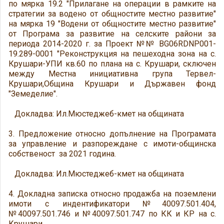
по мярка 19.2 "Прилагане на опeрации в рамките на
стратегии за водено от общностите местно развитие"
на мярка 19 "Водени от общностите местно развитие"
от Програма за развитие на селските райони за
периода 2014-2020 г. за Проект №№ BG06RDNP001-
19.289-0001 "Реконструкция на пешеходна зона на с.
Крушари-УПИ кв.60 по плана на с. Крушари, сключен
между Местна инициативна група Тервел-
Крушари,Община Крушари и Държавен фонд
"Земеделие".
Докладва: Ил.Мюстеджеб-кмет на общината
3. Предложение относно допълнение на Програмата
за управление и разпореждане с имоти-общинска
собственост за 2021 година.
Докладва: Ил.Мюстеджеб-кмет на общината
4. Докладна записка относно продажба на поземлени
имоти с индентификатори №40097.501.404,
№40097.501.746 и №40097.501.747 по КК и КР на с.
Крушари.