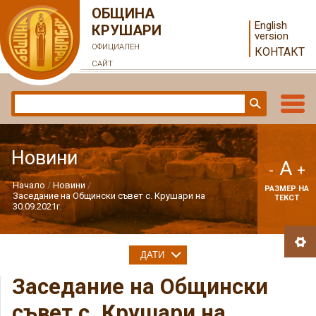
ОБЩИНА
English
КРУШАРИ
version
ОФИЦИАЛЕН
КОНТАКТ
САЙТ
Новини
A
-
+
Начало
Новини
РАЗМЕР НА
Заседание на Общински съвет с. Крушари на
ТЕКСТ
30.09.2021г.
ДАТИ
Заседание на Общински
съвет с. Крушари на