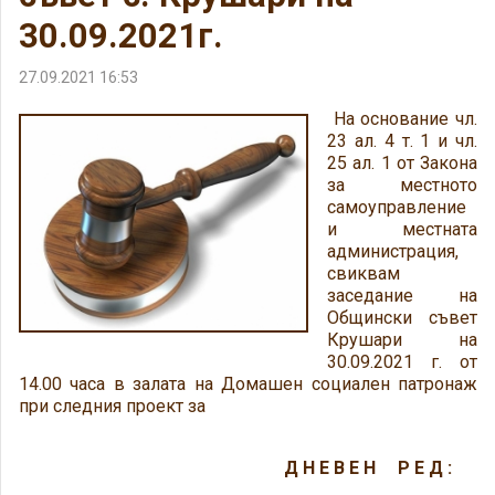
30.09.2021г.
27.09.2021 16:53
На основание чл.
23 ал. 4 т. 1 и чл.
25 ал. 1 от Закона
за местното
самоуправление
и местната
администрация,
свиквам
заседание на
Общински съвет
Крушари на
30.09.2021 г. от
14.00 часа в залата на Домашен социален патронаж
при следния проект за
Д Н Е В Е Н Р Е Д :