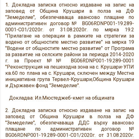
1. Докладна записка относно издаване на запис на
заповед от Община Крушари в полза на ДФ
"Земеделие", обезпечаваща авансово плащане по
административен договор№ BG06RDNP001-19.289-
0001-С01/2020г. от 31.08.2020г. по мярка 19.2
"Прилагане на опeрации в рамките на стратегии за
водено от общностите местно развитие" на мярка 19
"Водени от общностите местно развитие" от Програма
за развитие на селските райони за периода 2014-2020
г. за Проект №№ BG06RDNP001-19.289-0001
"Реконструкция на пешеходна зона на с. Крушари-УПИ
кв.60 по плана на с. Крушари, сключен между Местна
инициативна група Тервел-Крушари,Община Крушари
и Държавен фонд "Земеделие".
Докладва: Ил.Мюстеджеб-кмет на общината
2. Докладна записка относно издаване на запис на
заповед от Община Крушари в полза на ДФ
"Земеделие", обезпечаваща ДДС върху авансово
плащане по административен договор№
BG06RDNP001-19.289-0001-С01/2020г. от 31.08.2020г.