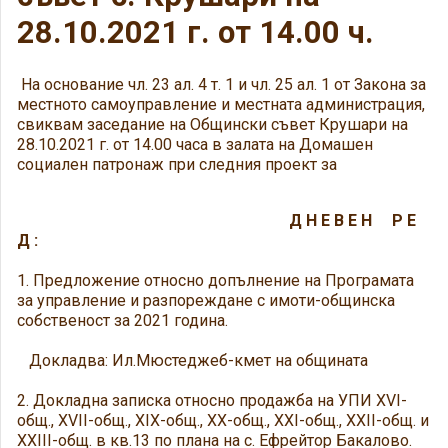
28.10.2021 г. от 14.00 ч.
На основание чл. 23 ал. 4 т. 1 и чл. 25 ал. 1 от Закона за
местното самоуправление и местната администрация,
свиквам заседание на Общински съвет Крушари на
28.10.2021 г. от 14.00 часа в залата на Домашен
социален патронаж при следния проект за
Д Н Е В Е Н Р Е
Д :
1. Предложение относно допълнение на Програмата
за управление и разпореждане с имоти-общинска
собственост за 2021 година.
Докладва: Ил.Мюстеджеб-кмет на общината
2. Докладна записка относно продажба на УПИ XVI-
общ., XVII-общ., XIX-общ., XX-общ., XXI-общ., XXII-общ. и
XXIII-общ. в кв.13 по плана на с. Ефрейтор Бакалово.