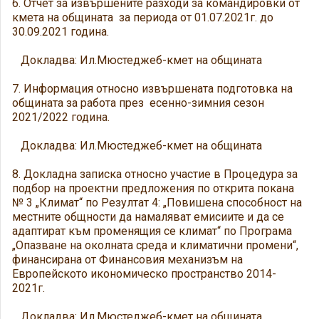
6. Отчет за извършените разходи за командировки от
кмета на общината за периода от 01.07.2021г. до
30.09.2021 година.
Докладва: Ил.Мюстеджеб-кмет на общината
7. Информация относно извършената подготовка на
общината за работа през есенно-зимния сезон
2021/2022 година.
Докладва: Ил.Мюстеджеб-кмет на общината
8. Докладна записка относно участие в Процедура за
подбор на проектни предложения по открита покана
№ 3 „Климат“ по Резултат 4: „Повишена способност на
местните общности да намаляват емисиите и да се
адаптират към променящия се климат“ по Програма
„Опазване на околната среда и климатични промени“,
финансирана от Финансовия механизъм на
Европейското икономическо пространство 2014-
2021г.
Докладва: Ил.Мюстеджеб-кмет на общината