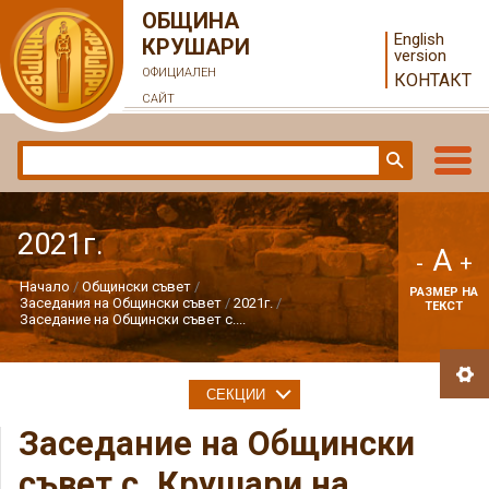
ОБЩИНА
English
КРУШАРИ
version
ОФИЦИАЛЕН
КОНТАКТ
САЙТ
2021г.
A
-
+
Начало
Общински съвет
РАЗМЕР НА
Заседания на Общински съвет
2021г.
ТЕКСТ
Заседание на Общински съвет с....
СЕКЦИИ
Заседание на Общински
съвет с. Крушари на