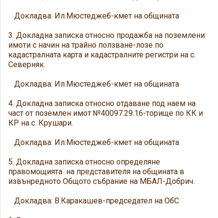
Докладва: Ил.Мюстеджеб-кмет на общината
3. Докладна записка относно продажба на поземлени
имоти с начин на трайно ползване-лозе по
кадастралната карта и кадастралните регистри на с.
Северняк.
Докладва: Ил.Мюстеджеб-кмет на общината
4. Докладна записка относно отдаване под наем на
част от поземлен имот №40097.29.16-торище по КК и
КР на с. Крушари.
Докладва: Ил.Мюстеджеб-кмет на общината
5. Докладна записка относно определяне
правомощията на представителя на общината в
извънредното Общото събрание на МБАЛ-Добрич.
Докладва: В.Каракашев-председател на ОбС