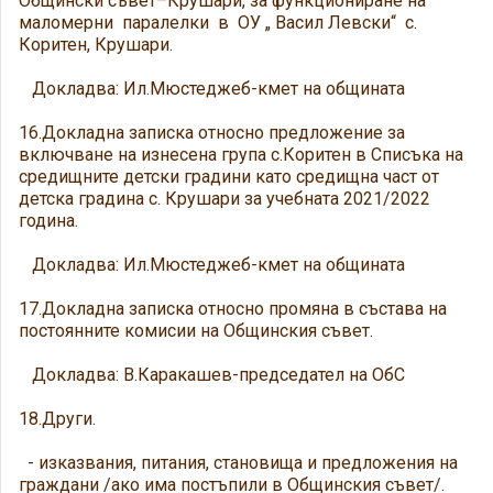
Общински съвет–Крушари, за функциониране на
маломерни паралелки в ОУ „ Васил Левски“ с.
Коритен, Крушари.
Докладва: Ил.Мюстеджеб-кмет на общината
16.Докладна записка относно предложение за
включване на изнесена група с.Коритен в Списъка на
средищните детски градини като средищна част от
детска градина с. Крушари за учебната 2021/2022
година.
Докладва: Ил.Мюстеджеб-кмет на общината
17.Докладна записка относно промяна в състава на
постоянните комисии на Общинския съвет.
Докладва: В.Каракашев-председател на ОбС
18.Други.
- изказвания, питания, становища и предложения на
граждани /ако има постъпили в Общинския съвет/.