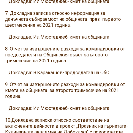
Докладва: Ил.Мюстеджеб-кмет на общината
7. Докладна записка относно информация за
данъчната събираемост на общината през първото
шестмесечие на 2021 година.
Докладва: Ил.Мюстеджеб-кмет на общината
8. Отчет за извършените разходи за командировки от
председателя на Общинския съвет за второто
тримесечие на 2021 година.
Докладва: В.Каракашев-председател на ОбС
9. Отчет за извършените разходи за командировки от
кмета на общината за второто тримесечие на 2021
година.
Докладва: Ил.Мюстеджеб-кмет на общината
10.Докладна записка относно съответствие на
включените дейности в проект „Празник на гърнетата-
Кулинарната академия на Добруджа“ с приоритетите