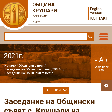
ОБЩИНА
English
КРУШАРИ
version
ОФИЦИАЛЕН
КОНТАКТ
САЙТ
2021г.
A
-
+
Начало
Общински съвет
РАЗМЕР НА
Заседания на Общински съвет
2021г.
ТЕКСТ
Заседание на Общински съвет с....
СЕКЦИИ
Заседание на Общински
съвет с. Крушари на