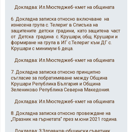
Докладва: Ил.Мюстеджеб-кмет на общината
6. Докладна записка относно включване на
изнесена група с. Телериг в Списъка на
защитените детски градини, като защитена част
от Детска градина с. Крушари, общ. Крушари и
формиране на група в ИГ с.Телериг към ДГ с.
Крушари с минимум 6 деца.
Докладва: Ил.Мюстеджеб-кмет на общината
7. Докладна записка относно принципно
съгласие за побратимяване между Община
Крушари Република България и Община
Зелениково Република Северна Македония.
Докладва: Ил.Мюстеджеб-кмет на общината
8. Докладна записка относно провеждане на
„Празник на гърнетата“ през м.юни 2021 година.
Докладва: З.Здравков-общински съветник