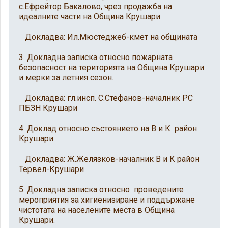
с.Ефрейтор Бакалово, чрез продажба на
идеалните части на Община Крушари
Докладва: Ил.Мюстеджеб-кмет на общината
3. Докладна записка относно пожарната
безопасност на територията на Община Крушари
и мерки за летния сезон.
Докладва: гл.инсп. С.Стефанов-началник РС
ПБЗН Крушари
4. Доклад относно състоянието на В и К район
Крушари.
Докладва: Ж.Желязков-началник В и К район
Тервел-Крушари
5. Докладна записка относно проведените
мероприятия за хигиенизиране и поддържане
чистотата на населените места в Община
Крушари.