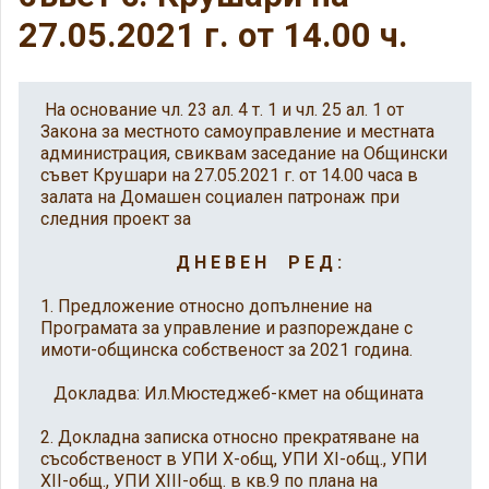
27.05.2021 г. от 14.00 ч.
На основание чл. 23 ал. 4 т. 1 и чл. 25 ал. 1 от
Закона за местното самоуправление и местната
администрация, свиквам заседание на Общински
съвет Крушари на 27.05.2021 г. от 14.00 часа в
залата на Домашен социален патронаж при
следния проект за
Д Н Е В Е Н Р Е Д :
1. Предложение относно допълнение на
Програмата за управление и разпореждане с
имоти-общинска собственост за 2021 година.
Докладва: Ил.Мюстеджеб-кмет на общината
2. Докладна записка относно прекратяване на
съсобственост в УПИ X-общ, УПИ XI-общ., УПИ
XII-общ., УПИ XIII-общ. в кв.9 по плана на