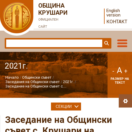
ОБЩИНА
English
КРУШАРИ
version
ОФИЦИАЛЕН
КОНТАКТ
САЙТ
2021г.
A
-
+
Начало
Общински съвет
РАЗМЕР НА
Заседания на Общински съвет
2021г.
ТЕКСТ
Заседание на Общински съвет с....
СЕКЦИИ
Заседание на Общински
съвет с. Крушари на