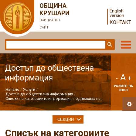
ОБЩИНА
English
КРУШАРИ
version
ОФИЦИАЛЕН
КОНТАКТ
САЙТ
Достъп до обществена
A
информация
-
+
РАЗМЕР НА
Начало
Услуги
ТЕКСТ
Достъп до обществена информация
Списък на категориите информация, подлежаща на...
СЕКЦИИ
Списък на категориите