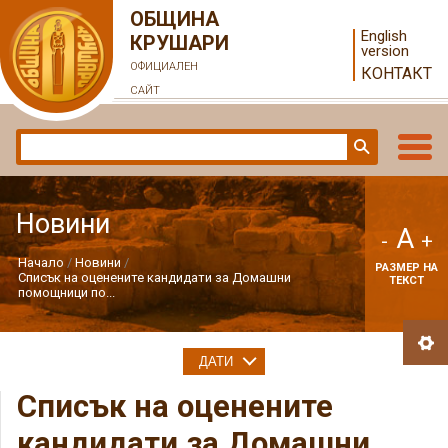
ОБЩИНА
English
КРУШАРИ
version
ОФИЦИАЛЕН
КОНТАКТ
САЙТ
Новини
A
-
+
Начало
Новини
РАЗМЕР НА
Списък на оценените кандидати за Домашни
ТЕКСТ
помощници по...
ДАТИ
Списък на оценените
кандидати за Домашни