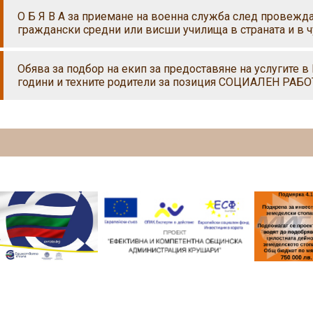
О Б Я В А за приемане на военна служба след провежд
граждански средни или висши училища в страната и в 
Обява за подбор на eкип за предоставяне на услугите в
години и техните родители за позиция СОЦИАЛЕН РАБ