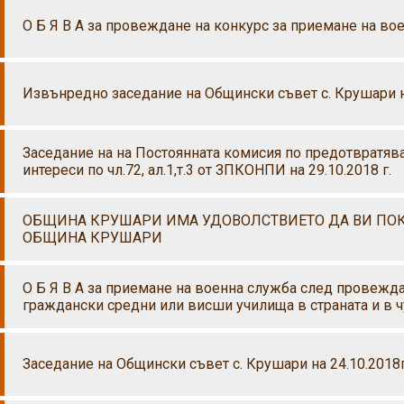
О Б Я В А за провеждане на конкурс за приемане на во
Извънредно заседание на Общински съвет с. Крушари на
Заседание на на Постоянната комисия по предотвратява
интереси по чл.72, ал.1,т.3 от ЗПКОНПИ на 29.10.2018 г.
ОБЩИНА КРУШАРИ ИМА УДОВОЛСТВИЕТО ДА ВИ ПОК
ОБЩИНА КРУШАРИ
О Б Я В А за приемане на военна служба след провежд
граждански средни или висши училища в страната и в 
Заседание на Общински съвет с. Крушари на 24.10.2018г