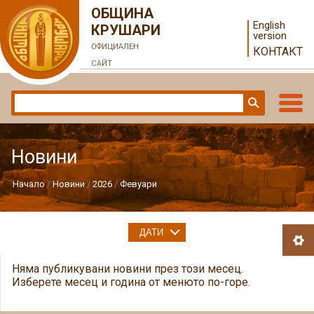
ОБЩИНА
English
КРУШАРИ
version
ОФИЦИАЛЕН
КОНТАКТ
САЙТ
Новини
Начало
Новини
2026
Февуари
ДАТИ
Няма публикувани новини през този месец.
Изберете месец и година от менюто по-горе.