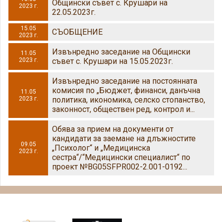
Общински съвет с. Крушари на
2023 г.
22.05.2023г.
15.05
СЪОБЩЕНИЕ
2023 г.
Извънредно заседание на Общински
11.05
2023 г.
съвет с. Крушари на 15.05.2023г.
Извънредно заседание на постоянната
комисия по „Бюджет, финанси, данъчна
11.05
2023 г.
политика, икономика, селско стопанство,
законност, обществен ред, контрол и...
Обява за прием на документи от
кандидати за заемане на длъжностите
09.05
„Психолог“ и „Медицинска
2023 г.
сестра“/“Медицински специалист“ по
проект №BG05SFPR002-2.001-0192...