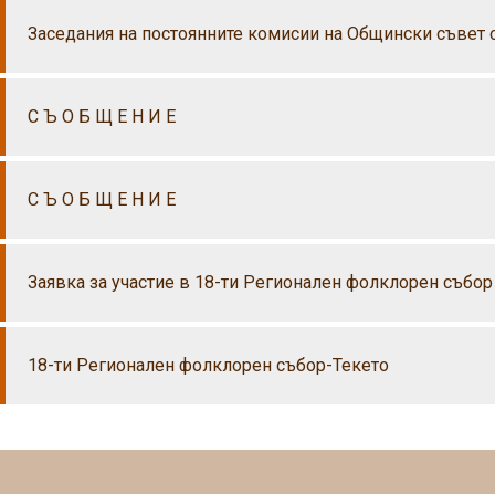
Заседания на постоянните комисии на Общински съвет 
С Ъ О Б Щ Е Н И Е
С Ъ О Б Щ Е Н И Е
Заявка за участие в 18-ти Регионален фолклорен събор 
18-ти Регионален фолклорен събор-Текето