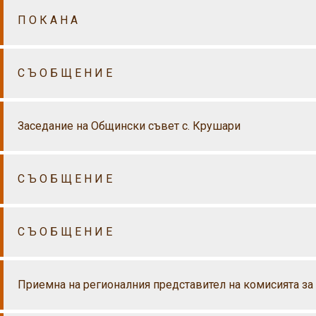
П О К А Н А
С Ъ О Б Щ Е Н И Е
Заседание на Общински съвет с. Крушари
С Ъ О Б Щ Е Н И Е
С Ъ О Б Щ Е Н И Е
Приемна на регионалния представител на комисията за