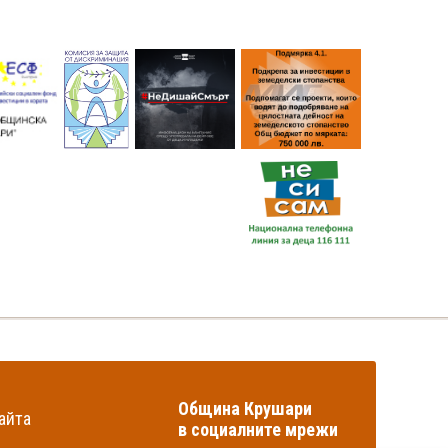
Община Крушари
айта
в социалните мрежи