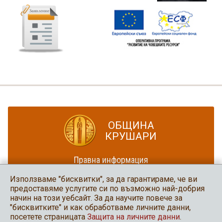
ОБЩИНА
КРУШАРИ
Правна информация
Политика за достъпност
Използваме "бисквитки", за да гарантираме, че ви
Карта на сайта
предоставяме услугите си по възможно най-добрия
начин на този уебсайт. За да научите повече за
Община Крушари
"бисквитките" и как обработваме личните данни,
в социалните мрежи
посетете страницата
Защита на личните данни
.