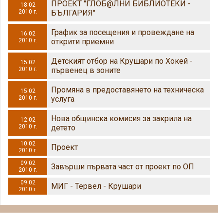
ПРОЕКТ "ГЛОБ@ЛНИ БИБЛИОТЕКИ -
18.02
2010 г.
БЪЛГАРИЯ"
График за посещения и провеждане на
16.02
2010 г.
открити приемни
Детският отбор на Крушари по Хокей -
15.02
2010 г.
първенец в зоните
Промяна в предоставянето на техническа
15.02
2010 г.
услуга
Нова общинска комисия за закрила на
12.02
2010 г.
детето
10.02
Проект
2010 г.
09.02
Завърши първата част от проект по ОП
2010 г.
09.02
МИГ - Тервел - Крушари
2010 г.