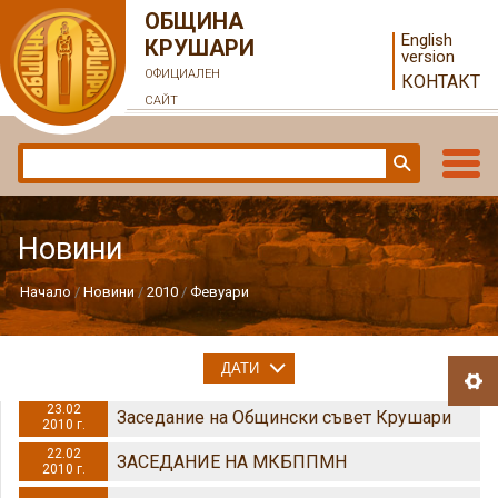
ОБЩИНА
English
КРУШАРИ
version
ОФИЦИАЛЕН
КОНТАКТ
САЙТ
Новини
Начало
Новини
2010
Февуари
ДАТИ
23.02
Заседание на Общински съвет Крушари
2010 г.
22.02
ЗАСЕДАНИЕ НА МКБППМН
2010 г.