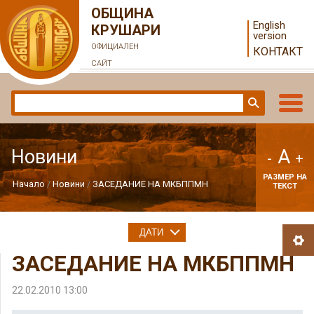
ОБЩИНА
English
КРУШАРИ
version
ОФИЦИАЛЕН
КОНТАКТ
САЙТ
A
Новини
-
+
РАЗМЕР НА
Начало
Новини
ЗАСЕДАНИЕ НА МКБППМН
ТЕКСТ
ДАТИ
ЗАСЕДАНИЕ НА МКБППМН
22.02.2010 13:00