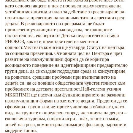
като основен акцент в нея е поставен върху изготвяне на
устойчив механизъм и план за действие за реализиране на
политика за превенция на зависимостите и агресията сред
децата. В реализирането на програмата ще бъдат
привлечени училищните ръководства, читалищните
настоятелства, експерти от Детска педагогическа стая и
РИОКОЗ, както и представители на местната
общност.
Местната комисия ще утвърди Статут на центъра
за социална превенция. Основната цел на Центъра е чрез
развитие на извънучилищни форми да се коригира
асоциалното поведение на идентифицирани предварително
групи деца, да се създаде подходяща среда за консултиране
на родители, срещащи проблеми при възпитанието на
децата си, да се повиши обществената чувствителност към
проблемите на детската престъпност.
Най-големи усилия
МКБППМН ще насочи към функционирането на различни
извънучилищни форми на заетост за децата. Предстои да се
сформират групи към четирите училища в общината, като
вида на групите е определен според
желанията на децата –
екология и туризъм, спортни игри – шах, тенис на маса,
хокей на трева, компютърна анимация, фолклор, народни и
модерни танци.