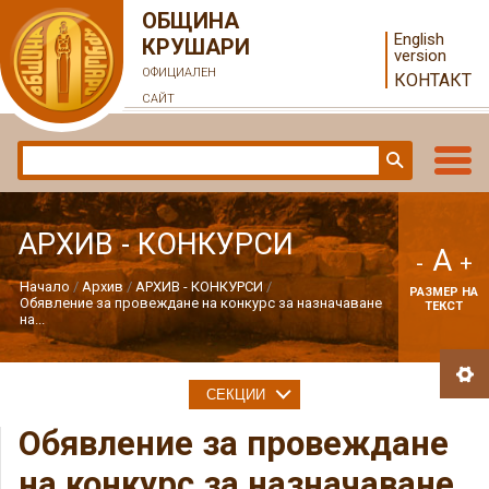
ОБЩИНА
English
КРУШАРИ
version
ОФИЦИАЛЕН
КОНТАКТ
САЙТ
АРХИВ - КОНКУРСИ
A
-
+
Начало
Архив
АРХИВ - КОНКУРСИ
РАЗМЕР НА
Обявление за провеждане на конкурс за назначаване
ТЕКСТ
на...
СЕКЦИИ
Обявление за провеждане
на конкурс за назначаване