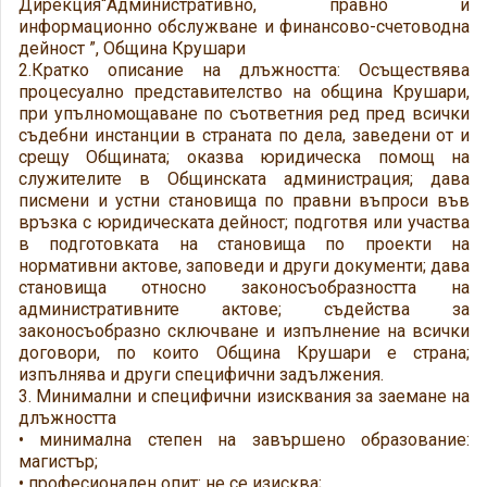
Дирекция“Административно, правно и
информационно обслужване и финансово-счетоводна
дейност ”, Община Крушари
2.Кратко описание на длъжността: Осъществява
процесуално представителство на община Крушари,
при упълномощаване по съответния ред пред всички
съдебни инстанции в страната по дела, заведени от и
срещу Общината; оказва юридическа помощ на
служителите в Общинската администрация; дава
писмени и устни становища по правни въпроси във
връзка с юридическата дейност; подготвя или участва
в подготовката на становища по проекти на
нормативни актове, заповеди и други документи; дава
становища относно законосъобразността на
административните актове; съдейства за
законосъобразно сключване и изпълнение на всички
договори, по които Община Крушари е страна;
изпълнява и други специфични задължения.
3. Минимални и специфични изисквания за заемане на
длъжността
• минимална степен на завършено образование:
магистър;
• професионален опит: не се изисква;