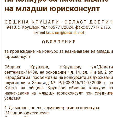
на младши юрисконсулт
О Б Щ И Н А К Р У Ш А Р И - О Б Л А С Т Д О Б Р И Ч
9410, с. Крушари, тел : 05771/2024, факс 05771/ 2136,
E-mail
krushari@dobrich.net
О Б Я В Л Е Н И Е
за провеждане на конкурс за назначаване на младши
юрисконсулт
Община Крушари, с.Крушари, ул.”Девети
септември”№3а, на основание чл. 14, ал. 1 и ал. 2 от
Наредбата за провеждане на конкурсите за държавни
служители и Заповед № РД-08-216/14.07.2008 г. на
Кмета на община Крушари обявява конкурс за
назначаване на младши юрисконсулт при следните
условия:
1. Длъжност, звено, административна структура:
Младши юрисконсулт