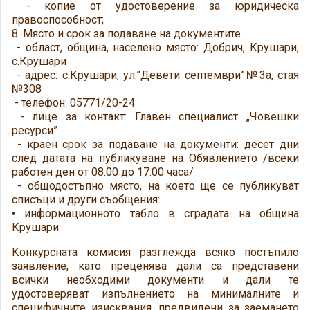
- копие от удостоверение за юридическа
правоспособност;
8. Място и срок за подаване на документите
- област, община, населено място: Добрич, Крушари,
с.Крушари
- адрес: с.Крушари, ул.”Девети септември”№3а, стая
№308
- телефон: 05771/20-24
- лице за контакт: Главен специалист „Човешки
ресурси”
- краен срок за подаване на документи: десет дни
след датата на публикуване на Обявлението /всеки
работен ден от 08.00 до 17.00 часа/
- общодостъпно място, на което ще се публикуват
списъци и други съобщения:
• информационното табло в сградата на община
Крушари
Конкурсната комисия разглежда всяко постъпило
заявление, като преценява дали са представени
всички необходими документи и дали те
удостоверяват изпълнението на минималните и
специфичните изисквания, предвидени за заемането