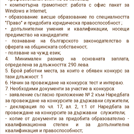
• компютърна грамотност: работа с офис пакет за
Windows и Internet;
• образование: висше образование по специалността
"Право" и придобита юридическа правоспособност ;
• допълнителни умения и квалификации, носещи
предимство на кандидатите:
- познаване на българското законодателство в
сферата на общинската собственост;
- ползване на чужд език;
4. Минимален размер на основната заплата,
определена за длъжността: 290 лева.
5. Брой работни места, за които е обявен конкурс за
тази длъжност: 1
6. Начин за провеждане на конкурса: тест и интервю.
7. Необходими документи за участие в конкурса:
- заявление съгласно приложение № 2 към Наредбата
за провеждане на конкурсите за държавни служители;
- декларация по чл. 17, ал. 2, т.1 от Наредбата за
провеждане на конкурсите за държавни служители;
- копие от документи за придобита образователно -
квалификационна степен и за допълнителна
квалификация и правоспособност;