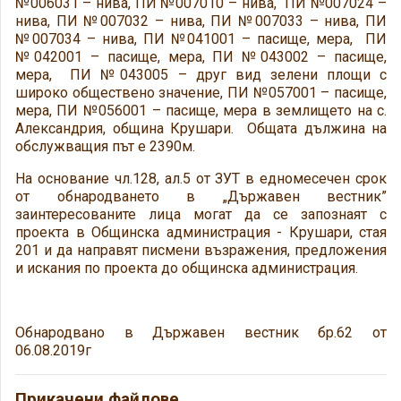
№006031 – нива, ПИ №007010 – нива, ПИ №007024 –
нива, ПИ №007032 – нива, ПИ №007033 – нива, ПИ
№007034 – нива, ПИ №041001 – пасище, мера, ПИ
№042001 – пасище, мера, ПИ №043002 – пасище,
мера, ПИ №043005 – друг вид зелени площи с
широко обществено значение, ПИ №057001 – пасище,
мера, ПИ №056001 – пасище, мера в землището на с.
Александрия, община Крушари. Общата дължина на
обслужващия път е 2390м.
На основание чл.128, ал.5 от ЗУТ в едномесечен срок
от обнародването в „Държавен вестник”
заинтересованите лица могат да се запознаят с
проекта в Общинска администрация - Крушари, стая
201 и да направят писмени възражения, предложения
и искания по проекта до общинска администрация.
Обнародвано в Държавен вестник бр.62 от
06.08.2019г
Прикачени файлове