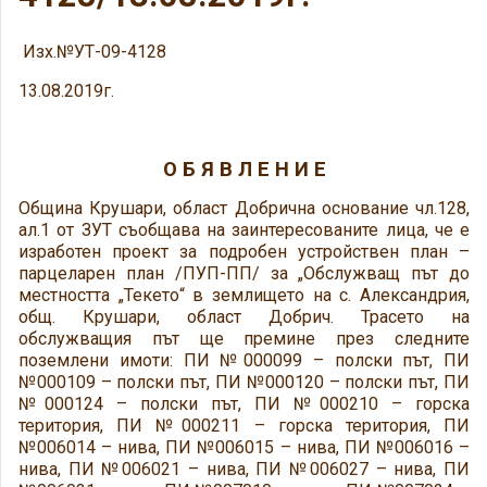
Изх.№УТ-09-4128
13.08.2019г.
О Б Я В Л Е Н И Е
Община Крушари, област Добрична основание чл.128,
ал.1 от ЗУТ съобщава на заинтересованите лица, че е
изработен проект за подробен устройствен план –
парцеларен план /ПУП-ПП/ за „Обслужващ път до
местността „Текето“ в землището на с. Александрия,
общ. Крушари, област Добрич. Трасето на
обслужващия път ще премине през следните
поземлени имоти: ПИ №000099 – полски път, ПИ
№000109 – полски път, ПИ №000120 – полски път, ПИ
№000124 – полски път, ПИ №000210 – горска
територия, ПИ №000211 – горска територия, ПИ
№006014 – нива, ПИ №006015 – нива, ПИ №006016 –
нива, ПИ №006021 – нива, ПИ №006027 – нива, ПИ