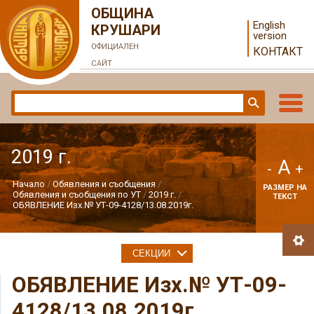
ОБЩИНА
English
КРУШАРИ
version
ОФИЦИАЛЕН
КОНТАКТ
САЙТ
2019 г.
A
-
+
Начало
Обявления и съобщения
РАЗМЕР НА
Обявления и съобщения по УТ
2019 г.
ТЕКСТ
ОБЯВЛЕНИЕ Изх.№ УТ-09-4128/13.08.2019г.
СЕКЦИИ
ОБЯВЛЕНИЕ Изх.№ УТ-09-
4128/13.08.2019г.