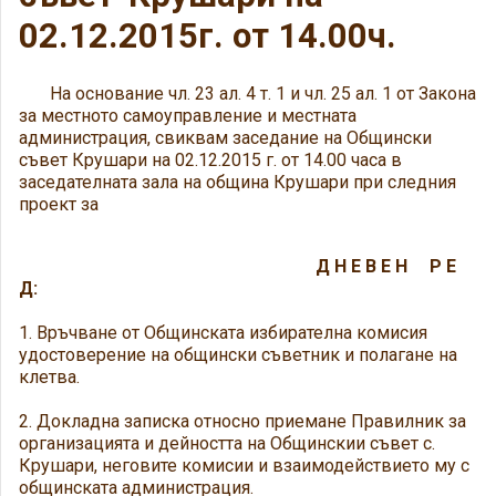
02.12.2015г. от 14.00ч.
На основание чл. 23 ал. 4 т. 1 и чл. 25 ал. 1 от Закона
за местното самоуправление и местната
администрация, свиквам заседание на Общински
съвет Крушари на 02.12.2015 г. от 14.00 часа в
заседателната зала на община Крушари при следния
проект за
Д Н Е В Е Н Р Е
Д:
1. Връчване от Общинската избирателна комисия
удостоверение на общински съветник и полагане на
клетва.
2. Докладна записка относно приемане Правилник за
организацията и дейността на Общинскии съвет с.
Крушари, неговите комисии и взаимодействието му с
общинската администрация.