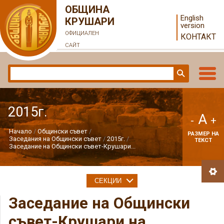
ОБЩИНА
English
КРУШАРИ
version
ОФИЦИАЛЕН
КОНТАКТ
САЙТ
2015г.
A
-
+
Начало
Общински съвет
РАЗМЕР НА
Заседания на Общински съвет
2015г.
ТЕКСТ
Заседание на Общински съвет-Крушари...
СЕКЦИИ
Заседание на Общински
съвет-Крушари на