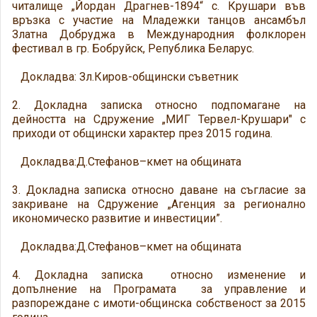
читалище „Йордан Драгнев-1894“ с. Крушари във
връзка с участие на Младежки танцов ансамбъл
Златна Добруджа в Международния фолклорен
фестивал в гр. Бобруйск, Република Беларус.
Докладва: Зл.Киров-общински съветник
2. Докладна записка относно подпомагане на
дейността на Сдружение „МИГ Тервел-Крушари" с
приходи от общински характер през 2015 година.
Докладва:Д.Стефанов–кмет на общината
3. Докладна записка относно даване на съгласие за
закриване на Сдружение „Агенция за регионално
икономическо развитие и инвестиции”.
Докладва:Д.Стефанов–кмет на общината
4. Докладна записка относно изменение и
допълнение на Програмата за управление и
разпореждане с имоти-общинска собственост за 2015