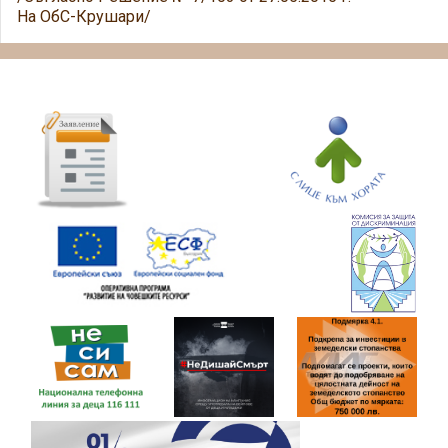
На ОбС-Крушари/