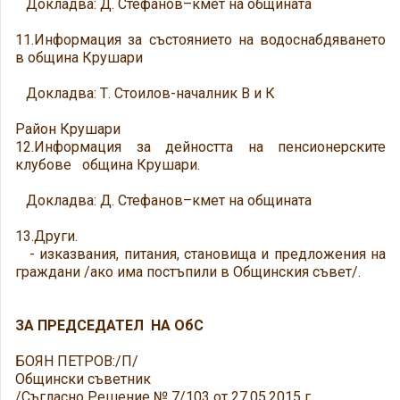
Докладва: Д. Стефанов–кмет на общината
11.Информация за състоянието на водоснабдяването
в община Крушари
Докладва: Т. Стоилов-началник В и К
Район Крушари
12.Информация за дейността на пенсионерските
клубове община Крушари.
Докладва: Д. Стефанов–кмет на общината
13.Други.
- изказвания, питания, становища и предложения на
граждани /ако има постъпили в Общинския съвет/.
ЗА ПРЕДСЕДАТЕЛ НА ОбС
БОЯН ПЕТРОВ:/П/
Общински съветник
/Съгласно Решение № 7/103 от 27.05.2015 г.