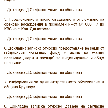
година.
Докладва:Д.Стефанов–кмет на общината
5. Предложение относно създаване и отглеждане на
орехови насаждения в поземлен имот № 000117 по
КВС на с. Кап. Димитрово.
Докладва:Д.Стефанов–кмет на общината
6. Докладна записка относно предоставяне на земи от
Общинския поземлен фонд с начин на трайно
ползване „мери и пасища“ за индивидуално и общо
ползване.
Докладва:Д.Стефанов–кмет на общината
7. Информация за административното обслужване в
община Крушари.
Докладва:Д.Стефанов–кмет на общината
8. Докладна записка относно даване на съгласие