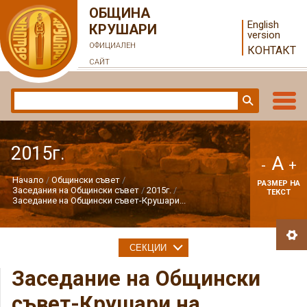
ОБЩИНА
English
КРУШАРИ
version
ОФИЦИАЛЕН
КОНТАКТ
САЙТ
2015г.
A
-
+
Начало
Общински съвет
РАЗМЕР НА
Заседания на Общински съвет
2015г.
ТЕКСТ
Заседание на Общински съвет-Крушари...
СЕКЦИИ
Заседание на Общински
съвет-Крушари на