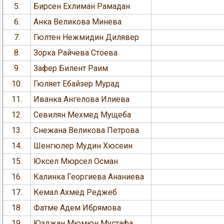
5.
Бирсен Ехлиман Рамадан
6.
Анка Великова Минева
7.
Гюлтен Нежмидин Дилявер
8.
Зорка Райчева Стоева
9.
Зафер Билент Раим
10.
Гюляет Ебайзер Мурад
11.
Иванка Ангелова Илиева
12.
Севилян Мехмед Мущеба
13.
Снежана Великова Петрова
14.
Шенгюлер Мудин Хюсеин
15.
Юксел Мюрсел Осман
16.
Калинка Георгиева Ананиева
17.
Кемал Ахмед Реджеб
18.
Фатме Адем Ибрямова
19.
Юзджан Мюмюн Мустафа