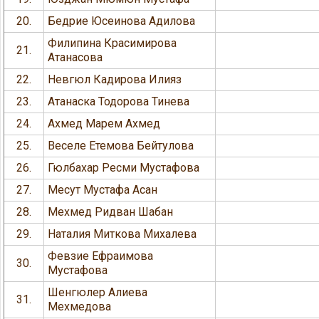
20.
Бедрие Юсеинова Адилова
Филипина Красимирова
21.
Атанасова
22.
Невгюл Кадирова Илияз
23.
Атанаска Тодорова Тинева
24.
Ахмед Марем Ахмед
25.
Веселе Етемова Бейтулова
26.
Гюлбахар Ресми Мустафова
27.
Месут Мустафа Асан
28.
Мехмед Ридван Шабан
29.
Наталия Миткова Михалева
Февзие Ефраимова
30.
Мустафова
Шенгюлер Алиева
31.
Мехмедова