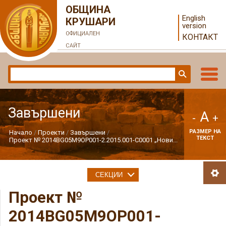
ОБЩИНА
English
КРУШАРИ
version
ОФИЦИАЛЕН
КОНТАКТ
САЙТ
Завършени
A
-
+
РАЗМЕР НА
Начало
Проекти
Завършени
ТЕКСТ
Проект № 2014BG05M9OP001-2.2015.001-C0001 „Нови...
СЕКЦИИ
Проект №
2014BG05M9OP001-