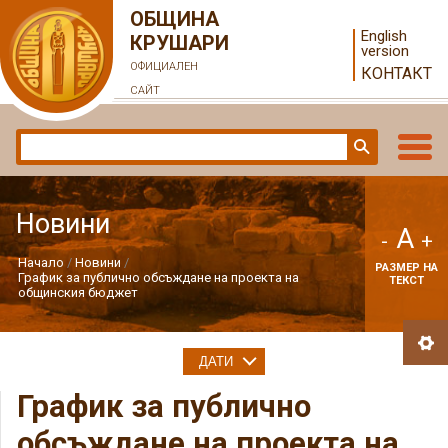
ОБЩИНА
English
КРУШАРИ
version
ОФИЦИАЛЕН
КОНТАКТ
САЙТ
Новини
A
-
+
Начало
Новини
РАЗМЕР НА
График за публично обсъждане на проекта на
ТЕКСТ
общинския бюджет
ДАТИ
График за публично
обсъждане на проекта на