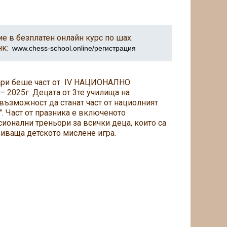
е в безплатен онлайн курс по шах.
нк:
www.chess-school.online/регистрация
ари беше част от IV НАЦИОНАЛНО
2025г. Децата от 3те училища на
възможност да станат част от нациолният
. Част от празника е включеното
ионални треньори за всички деца, които са
виваща детското мислене игра.