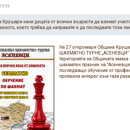
13:59
 Крушари кани децата от всички възрасти да вземат участи
веното, което трябва да направите е да последвате този ли
На 27 откромври Община Круш
ШАХМАТНО ТУРНЕ „АСЕНЕВЦИ“ – 
територията на Общината имаха 
шахматен празник на "Асеневци"
последващо обучение от профес
проявили интерес към тази раз