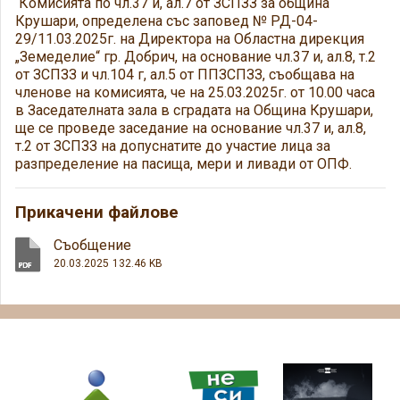
Комисията по чл.37 и, ал.7 от ЗСПЗЗ за община
Крушари, определена със заповед № РД-04-
29/11.03.2025г. на Директора на Областна дирекция
„Земеделие“ гр. Добрич, на основание чл.37 и, ал.8, т.2
от
ЗСПЗЗ и чл.104 г, ал.5
от ППЗСПЗЗ, съобщава на
членове на комисията, че на 25.03.2025г. от 10.00 часа
в Заседателната зала в сградата на Община Крушари,
ще се проведе заседание на основание
чл.37 и, ал.8,
т.2 от
ЗСПЗЗ
на допуснатите до участие лица за
разпределение на пасища, мери и ливади от ОПФ.
Прикачени файлове
Съобщение
20.03.2025
132.46 KB