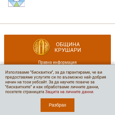
ОБЩИНА
КРУШАРИ
Правна информация
Политика за достъпност
Използваме "бисквитки", за да гарантираме, че ви
Карта на сайта
предоставяме услугите си по възможно най-добрия
начин на този уебсайт. За да научите повече за
Община Крушари
"бисквитките" и как обработваме личните данни,
в социалните мрежи
посетете страницата
Защита на личните данни
.
Разбрах
2026 Община Крушари
Уеб дизайн и програмиране: Нео медия