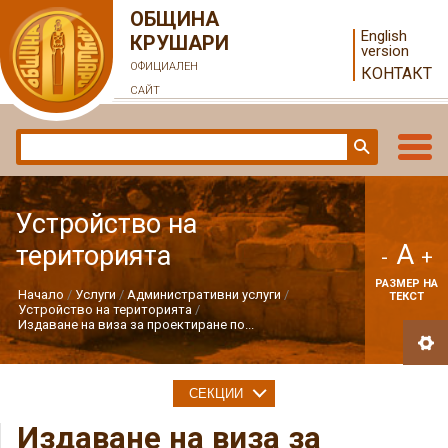
ОБЩИНА
English
КРУШАРИ
version
ОФИЦИАЛЕН
КОНТАКТ
САЙТ
Устройство на
A
територията
-
+
РАЗМЕР НА
Начало
Услуги
Административни услуги
ТЕКСТ
Устройство на територията
Издаване на виза за проектиране по...
СЕКЦИИ
Издаване на виза за