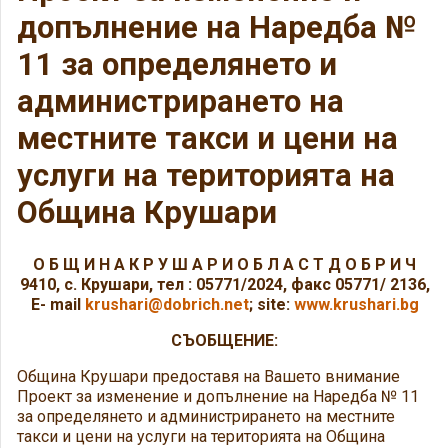
допълнение на Наредба №
11 за определянето и
администрирането на
местните такси и цени на
услуги на територията на
Община Крушари
О Б Щ И Н А К Р У Ш А Р И О Б Л А С Т Д О Б Р И Ч
9410, с. Крушари, тел : 05771/2024, факс 05771/ 2136,
E- mail
krushari@dobrich.net
; site:
www.krushari.bg
СЪОБЩЕНИЕ:
Община Крушари предоставя на Вашето внимание
Проект за изменение и допълнение на Наредба № 11
за определянето и администрирането на местните
такси и цени на услуги на територията на Община