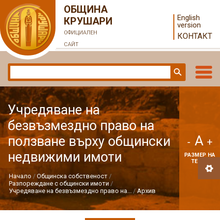
ОБЩИНА
English
КРУШАРИ
version
ОФИЦИАЛЕН
КОНТАКТ
САЙТ
Учредяване на
безвъзмездно право на
A
ползване върху общински
-
+
недвижими имоти
РАЗМЕР НА
ТЕКСТ
Начало
Общинска собственост
Разпореждане с общински имоти
Учредяване на безвъзмездно право на...
Архив