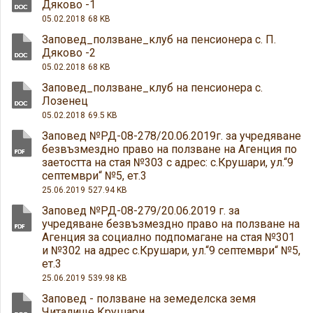
Дяково -1
05.02.2018
68 KB
Заповед_ползване_клуб на пенсионера с. П.
Дяково -2
05.02.2018
68 KB
Заповед_ползване_клуб на пенсионера с.
Лозенец
05.02.2018
69.5 KB
Заповед №РД-08-278/20.06.2019г. за учредяване
безвъзмездно право на ползване на Агенция по
заетостта на стая №303 с адрес: с.Крушари, ул.“9
септември“ №5, ет.3
25.06.2019
527.94 KB
Заповед №РД-08-279/20.06.2019 г. за
учредяване безвъзмездно право на ползване на
Агенция за социално подпомагане на стая №301
и №302 на адрес с.Крушари, ул.“9 септември“ №5,
ет.3
25.06.2019
539.98 KB
Заповед - ползване на земеделска земя
Читалище Крушари