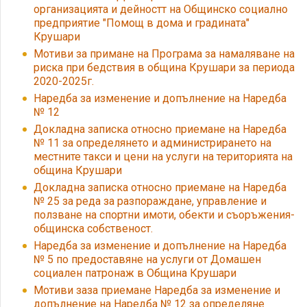
организацията и дейностт на Общинско социално
предприятие "Помощ в дома и градината"
Крушари
Мотиви за примане на Програма за намаляване на
риска при бедствия в община Крушари за периода
2020-2025г.
Наредба за изменение и допълнение на Наредба
№ 12
Докладна записка относно приемане на Наредба
№ 11 за определянето и администрирането на
местните такси и цени на услуги на територията на
община Крушари
Докладна записка относно приемане на Наредба
№ 25 за реда за разпораждане, управление и
ползване на спортни имоти, обекти и съоръжения-
общинска собственост.
Наредба за изменение и допълнение на Наредба
№ 5 по предоставяне на услуги от Домашен
социален патронаж в Община Крушари
Мотиви заза приемане Наредба за изменение и
допълнение на Наредба № 12 за определяне