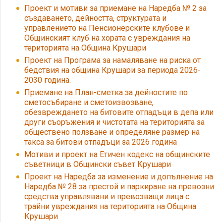
Проект и мотиви за приемане на Наредба № 2 за
създаването, дейността, структурата и
управлението на Пенсионерските клубове и
Общинският клуб на хората с увреждания на
територията на Община Крушари
Проект на Програма за намаляване на риска от
бедствия на община Крушари за периода 2026-
2030 година.
Приемане на План-сметка за дейностите по
сметосъбиране и сметоизвозване,
обезвреждането на битовите отпадъци в депа или
други съоръжения и чистотата на територията за
обществено ползване и определяне размер на
такса за битови отпадъци за 2026 година
Мотиви и проект на Етичен кодекс на общинските
съветници в Общински съвет Крушари
Проект на Наредба за изменение и допълнение на
Наредба № 28 за престой и паркиране на превозни
средства управлявани и превозващи лица с
трайни увреждания на територията на Община
Крушари