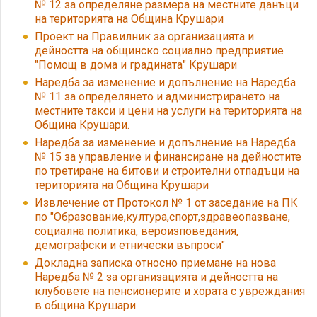
№ 12 за определяне размера на местните данъци
на територията на Община Крушари
Проект на Правилник за организацията и
дейността на общинско социално предприятие
"Помощ в дома и градината" Крушари
Наредба за изменение и допълнение на Наредба
№ 11 за определянето и администрирането на
местните такси и цени на услуги на територията на
Община Крушари.
Наредба за изменение и допълнение на Наредба
№ 15 за управление и финансиране на дейностите
по третиране на битови и строителни отпадъци на
територията на Община Крушари
Извлечение от Протокол № 1 от заседание на ПК
по "Образование,култура,спорт,здравеопазване,
социална политика, вероизповедания,
демографски и етнически въпроси"
Докладна записка относно приемане на нова
Наредба № 2 за организацията и дейността на
клубовете на пенсионерите и хората с увреждания
в община Крушари