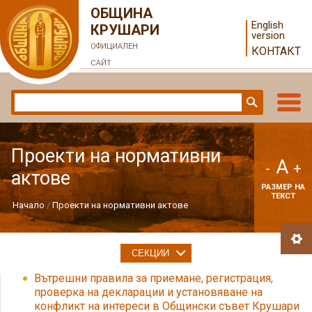
ОБЩИНА
English
КРУШАРИ
version
ОФИЦИАЛЕН
КОНТАКТ
САЙТ
Проекти на нормативни
A
-
+
актове
РАЗМЕР НА
ТЕКСТ
Начало
Проекти на нормативни актове
СЕКЦИИ
Вътрешни правила за приемане, регистрация,
проверка на декларации и установяване на
конфликт на интереси в Общински съвет Крушари