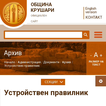
ОБЩИНА
English
КРУШАРИ
version
ОФИЦИАЛЕН
КОНТАКТ
САЙТ
Архив
A
-
+
РАЗМЕР НА
Начало
Администрация
Документи
Архив
ТЕКСТ
Устройствен правилник
СЕКЦИИ
Устройствен правилник