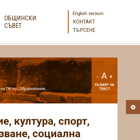
English version
ОБЩИНСКИ
КОНТАКТ
СЪВЕТ
ТЪРСЕНЕ
A
-
+
РАЗМЕР НА
на ПК по „Образование,...
ТЕКСТ
е, култура, спорт,
зване, социална