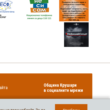
Община Крушари
айта
в социалните мрежи