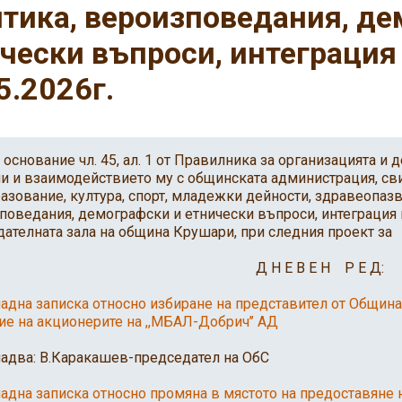
тика, вероизповедания, де
чески въпроси, интеграция
5.2026г.
ование чл. 45, ал. 1 от Правилника за организацията и д
и и взаимодействието му с общинската администрация, св
разование, култура, спорт, младежки дейности, здравеопазв
поведания, демографски и етнически въпроси, интеграция н
дателната зала на община Крушари, при следния проект за
Н Е В Е Н Р Е Д:
ладна записка относно избиране на представител от Общи
ие на акционерите на ,,МБАЛ-Добрич’’ АД
ва: В.Каракашев-председател на ОбС
ладна записка относно промяна в мястото на предоставяне н