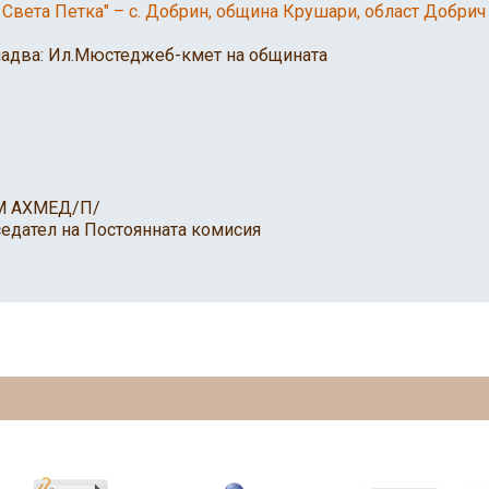
,, Света Петка" – с. Добрин, община Крушари, област Добри
ва: Ил.Мюстеджеб-кмет на общината
 АХМЕД/П/
дател на Постоянната комисия