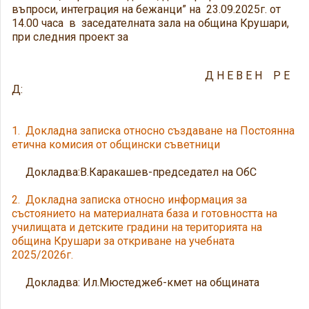
въпроси, интеграция на бежанци” на 23.09.2025г. от
14.00 часа в заседателната зала на община Крушари,
при следния проект за
Д Н Е В Е Н Р Е
Д:
1. Докладна записка относно създаване на Постоянна
етична комисия от общински съветници
Докладва:В.Каракашев-председател на ОбС
2. Докладна записка относно информация за
състоянието на материалната база и готовността на
училищата и детските градини на територията на
община Крушари за откриване на учебната
2025/2026г.
Докладва: Ил.Мюстеджеб-кмет на общината