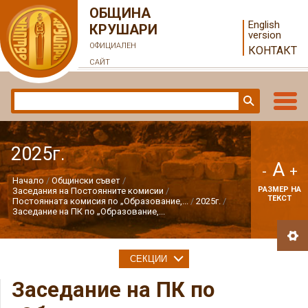
ОБЩИНА
English
КРУШАРИ
version
ОФИЦИАЛЕН
КОНТАКТ
САЙТ
2025г.
A
-
+
Начало
Общински съвет
РАЗМЕР НА
Заседания на Постоянните комисии
ТЕКСТ
Постоянната комисия по „Образование,...
2025г.
Заседание на ПК по „Образование,...
СЕКЦИИ
Заседание на ПК по