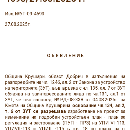
Изх. №УТ-09-4693
27.08.2025г.
О Б Я В Л Е Н И Е
Община Крушари, област Добрич в изпълнение на
разпоредбите на чл. 124б, ал. 2 от Закона за устройство
на територията (ЗУТ), във връзка с чл. 135, ал. 7 от ЗУТ
обявява на заинтересованите лица по чл.131, ал.1 от
ЗУТ, че със заповед №РД-08-338 от 04.08.2025г. на
Кмета на Община Крушари
на основание чл.134, ал.2,
т. 6 от ЗУТ се разрешава
изработване на проект за
изменение на подробен устройствен план - план за
регулация и застрояване (ПУП - ПРЗ) на УПИ VI-113,
УПИVII-113 и УПИII -115 в кв. 18 по плана на с.