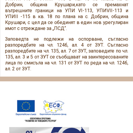
Добрин, община Крушари,като се премахнат
вътрешните граници на УПИ VI-113, УПИVII-113 и
УПИII -115 в кв. 18 по плана на с. Добрин, община
Крушари, с цел да се обединят в един нов урегулиран
имот с отреждане за „ПСД“.
Заповедта не подлежи на оспорване, съгласно
разпоредбите на чл. 124б, ал. 4 от ЗУТ. Съгласно
разпоредбите на чл. 135, ал. 7 от ЗУТ, заповедите по чл.
135, ал. 3 и 5 от ЗУТ се съобщават на заинтересованите
лица по смисъла на чл. 131 от ЗУТ по реда на чл. 124б,
ал. 2 от ЗУТ.