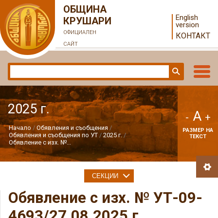
ОБЩИНА
English
КРУШАРИ
version
ОФИЦИАЛЕН
КОНТАКТ
САЙТ
2025 г.
A
-
+
Начало
Обявления и съобщения
РАЗМЕР НА
Обявления и съобщения по УТ
2025 г.
ТЕКСТ
Обявление с изх. №...
СЕКЦИИ
Обявление с изх. № УТ-09-
4693/27.08.2025 г.