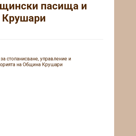
бщински пасища и
а Крушари
за стопанисване, управление и
торията на Община Крушари