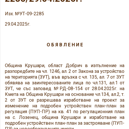
Изх. №УТ-09-2285
29.04.2025г.
О Б Я В Л Е Н И Е
Община Крушари, област Добрич в изпълнение на
разпоредбите на чл. 124б, ал. 2 от Закона за устройство
на територията (ЗУТ), във връзка с чл. 135, ал. 7 от ЗУТ
обявява на заинтересованите лица по чл.131, ал.1 от
ЗУТ, че със заповед №РД-08-154 от 28.04.2025г. на
Кмета на Община Крушари на основание чл.134, ал.2, т.
2 от ЗУТ се разрешава изработване на проект за
изменение на подробен устройствен план-план за
регулация (ПУП-ПР) на кв. 41 по регулационния план
на с. Лозенец, община Крушари и изработване на
подробен устройствен план-план за застрояване (ПУП-
ПЗ) за новообразуваните имоти.