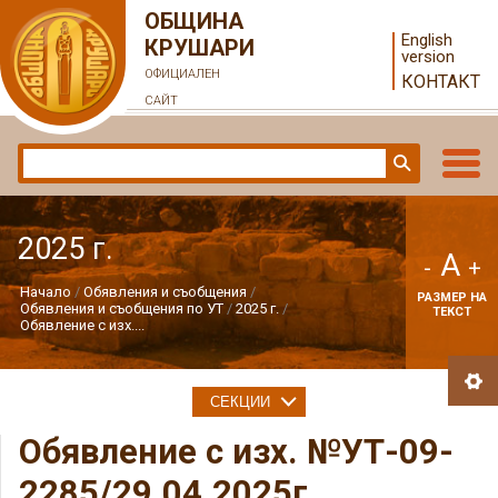
ОБЩИНА
English
КРУШАРИ
version
ОФИЦИАЛЕН
КОНТАКТ
САЙТ
2025 г.
A
-
+
Начало
Обявления и съобщения
РАЗМЕР НА
Обявления и съобщения по УТ
2025 г.
ТЕКСТ
Обявление с изх....
СЕКЦИИ
Обявление с изх. №УТ-09-
2285/29.04.2025г.