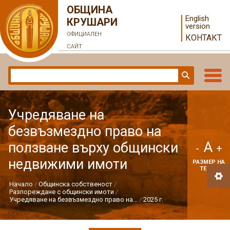
ОБЩИНА
English
КРУШАРИ
version
ОФИЦИАЛЕН
КОНТАКТ
САЙТ
Учредяване на
безвъзмездно право на
A
ползване върху общински
-
+
недвижими имоти
РАЗМЕР НА
ТЕКСТ
Начало
Общинска собственост
Разпореждане с общински имоти
Учредяване на безвъзмездно право на...
2025 г.